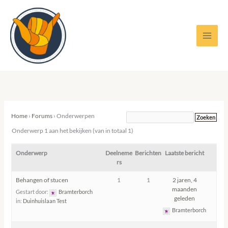
Ga
naar
de
inhoud
Home
›
Forums
›
Onderwerpen
Onderwerp 1 aan het bekijken (van in totaal 1)
Onderwerp
Deelneme
Berichten
Laatste bericht
rs
Behangen of stucen
1
1
2 jaren, 4
maanden
Gestart door:
Bramterborch
geleden
in:
Duinhuislaan Test
Bramterborch