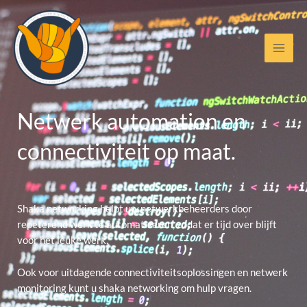
Ga
naar
de
inhoud
Netwerk automation en
connectiviteit op maat.
Shaka networking helpt uw netwerkbeheerders door
repeterend werk te automatiseren, zodat er tijd over blijft
voor het leuke werk.
Ook voor uitdagende connectiviteitsoplossingen en netwerk
monitoring kunt u shaka networking om hulp vragen.