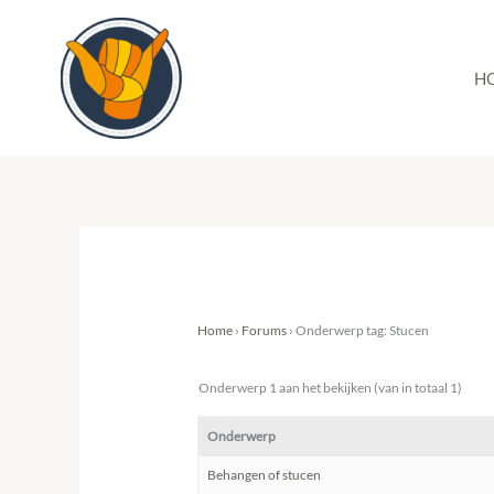
Ga
naar
de
H
inhoud
Home
›
Forums
›
Onderwerp tag: Stucen
Onderwerp 1 aan het bekijken (van in totaal 1)
Onderwerp
Behangen of stucen